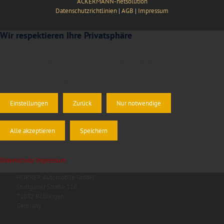
ACKERMANN-netsolution
Datenschutzrichtlinien
|
AGB
|
Impressum
Wir respektieren Ihre Privatsphäre
Unsere Website setzt Cookies ein, um unsere Dienste für Sie bereitzustellen.
Hierbei berücksichtigen wir Ihre Auswahl und verarbeiten nur die Daten für
Marketing, Analytics und Personalisierung, für die Sie uns Ihr Einverständnis geben.
Sie können Ihre Einwilligung jederzeit mit Wirkung für die Zukunft widerrufen.
Einstellungen
Zurück
Nur notwendige
Alle akzeptieren
Speichern
Datenschutz
Impressum
HORRER Automobile GmbH
Stuttgarter Straße 116
71032 Böblingen
Germany