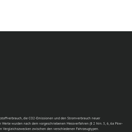
ftstoffverbrauch, die CO2-Emissionen und den Stromverbrauch neuer
n Werte wurden nach dem vorgeschriebenen Messverfahren (§ 2 Nrn. 5, 6, 6a Pkw-
llein Vergleichszwecken zwischen den verschiedenen Fahrzeugtypen.