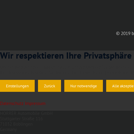
© 2019 b
Wir respektieren Ihre Privatsphäre
Unsere Website setzt Cookies ein, um unsere Dienste für Sie bereitzust
Ihr Einverständnis geben. Sie können Ihre Einwilligung jederzeit mit W
Einstellungen
Zurück
Nur notwendige
Alle akzepti
Datenschutz
Impressum
HORRER Automobile GmbH
Stuttgarter Straße 116
71032 Böblingen
Germany