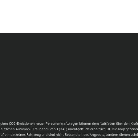
ezifischen CO2-Emissionen neuer Personenkraftwagen können dem "Leitfaden über den Kra
eutschen Automobil Treuhand GmbH (DAT) unentgeltlich erhältlich ist. Die angegebene
 auf ein einzelnes Fahrzeug und sind nicht Bestandteil des Angebots, sondern dienen a