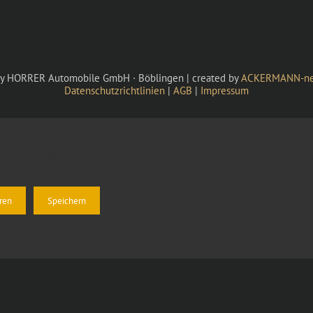
y HORRER Automobile GmbH · Böblingen | created by
ACKERMANN-net
Datenschutzrichtlinien
|
AGB
|
Impressum
ellen. Hierbei berücksichtigen wir Ihre Auswahl und verarbeiten nur die
irkung für die Zukunft widerrufen.
eren
Speichern