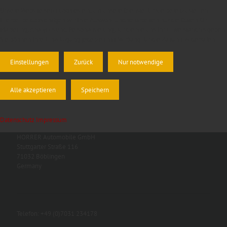
Unsere Website setzt Cookies ein, um unsere Dienste für Sie bereitzustellen.
Hierbei berücksichtigen wir Ihre Auswahl und verarbeiten nur die Daten für
Marketing, Analytics und Personalisierung, für die Sie uns Ihr Einverständnis geben.
Sie können Ihre Einwilligung jederzeit mit Wirkung für die Zukunft widerrufen.
Einstellungen
Zurück
Nur notwendige
Alle akzeptieren
Speichern
Datenschutz
Impressum
HORRER Automobile GmbH
Stuttgarter Straße 116
71032 Böblingen
Germany
Telefon: +49 (0)7031 234178