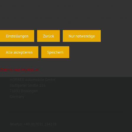
Unsere Website setzt Cookies ein, um unsere Dienste für Sie bereitzustellen.
Hierbei berücksichtigen wir Ihre Auswahl und verarbeiten nur die Daten für
Marketing, Analytics und Personalisierung, für die Sie uns Ihr Einverständnis geben.
Sie können Ihre Einwilligung jederzeit mit Wirkung für die Zukunft widerrufen.
Einstellungen
Zurück
Nur notwendige
Alle akzeptieren
Speichern
Datenschutz
Impressum
HORRER Automobile GmbH
Stuttgarter Straße 116
71032 Böblingen
Germany
Telefon: +49 (0)7031 234178