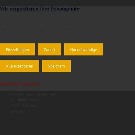
Wir respektieren Ihre Privatsphäre
Unsere Website setzt Cookies ein, um unsere Dienste für Sie bereitzustellen.
Hierbei berücksichtigen wir Ihre Auswahl und verarbeiten nur die Daten für
Marketing, Analytics und Personalisierung, für die Sie uns Ihr Einverständnis geben.
Sie können Ihre Einwilligung jederzeit mit Wirkung für die Zukunft widerrufen.
Einstellungen
Zurück
Nur notwendige
Alle akzeptieren
Speichern
Datenschutz
Impressum
HORRER Automobile GmbH
Stuttgarter Straße 116
71032 Böblingen
Germany