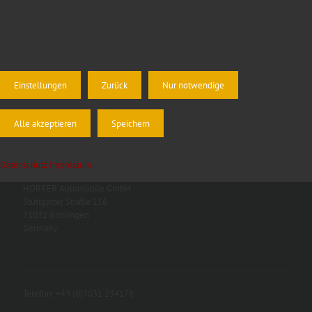
Unsere Website setzt Cookies ein, um unsere Dienste für Sie bereitzustellen.
Hierbei berücksichtigen wir Ihre Auswahl und verarbeiten nur die Daten für
Marketing, Analytics und Personalisierung, für die Sie uns Ihr Einverständnis geben.
Sie können Ihre Einwilligung jederzeit mit Wirkung für die Zukunft widerrufen.
Einstellungen
Zurück
Nur notwendige
Alle akzeptieren
Speichern
Datenschutz
Impressum
HORRER Automobile GmbH
Stuttgarter Straße 116
71032 Böblingen
Germany
Telefon: +49 (0)7031 234178