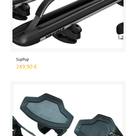
SupPup
249,90
€