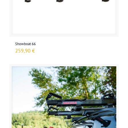
Showboat 66
259,90
€