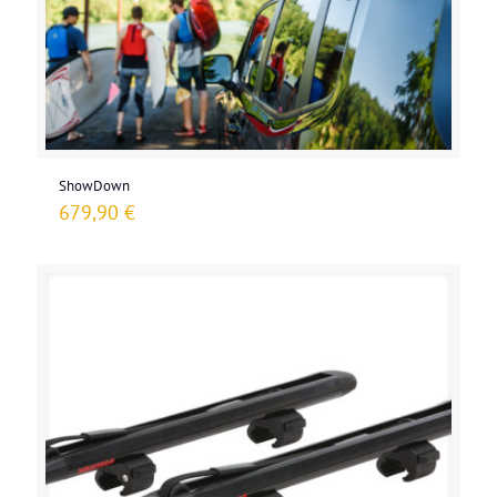
ShowDown
679,90
€