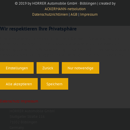
© 2019 by HORRER Automobile GmbH · Böblingen | created by
ACKERMANN-netsolution
Datenschutzrichtlinien
|
AGB
|
Impressum
Wir respektieren Ihre Privatsphäre
Unsere Website setzt Cookies ein, um unsere Dienste für Sie bereitzustellen.
Hierbei berücksichtigen wir Ihre Auswahl und verarbeiten nur die Daten für
Marketing, Analytics und Personalisierung, für die Sie uns Ihr Einverständnis geben.
Sie können Ihre Einwilligung jederzeit mit Wirkung für die Zukunft widerrufen.
Einstellungen
Zurück
Nur notwendige
Alle akzeptieren
Speichern
Datenschutz
Impressum
HORRER Automobile GmbH
Stuttgarter Straße 116
71032 Böblingen
Germany