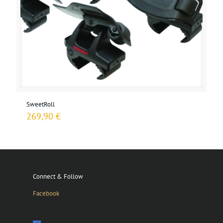
SweetRoll
269,90
€
Connect & Follow
Facebook